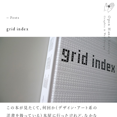
Posts
Open Hand Service
Graphic & Web Design
grid index
この本が見たくて、何回か（デザイン・アート系の
洋書を扱っている）本屋に行ったけれど、なかな