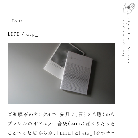
Posts
Open Hand Service
Graphic & Web Design
LIFE / utp_
音楽喫茶のカンケイで、先月は、買うのも聴くのも
ブラジルのポピュラー音楽（MPB）ばかりだった
ことへの反動からか、『
LIFE
』と『
utp_
』をポチッ