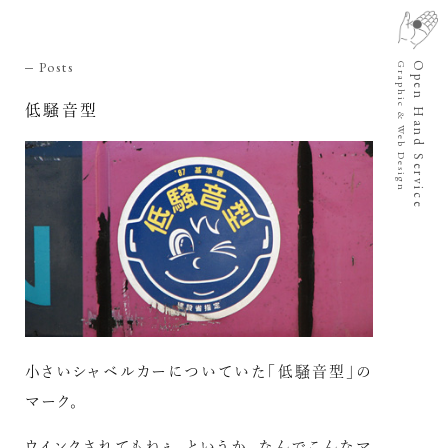
Posts
Open Hand Service
Graphic & Web Design
低騒音型
小さいシャベルカーについていた「低騒音型」の
マーク。
ウインクされてもねぇ。というか、なんでこんなマ