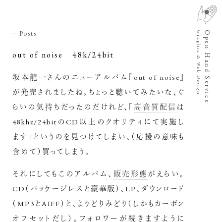
Posts
Open Hand Service
Graphic & Web Design
out of noise 48k/24bit
坂本龍一さんのニューアルバム『
out of noise
』
が発売されましたね。ちょっと聴いてみたいな、ぐ
らいの気持ちだったのだけれど、「
高音質配信
は
48khz/24bitのCD以上のクオリティにて実施し
ます」というのを見つけてしまい、（応援の意味も
含めて）買ってしまう。
それにしてもこのアルバム、
販売形態
がえらい。
CD（パッケージレスと豪華版）、LP、ダウンロード
（MP3とAIFF）と、よりどりみどり（しかもカーボン
オフセットだし）。フォロワーが続きますように