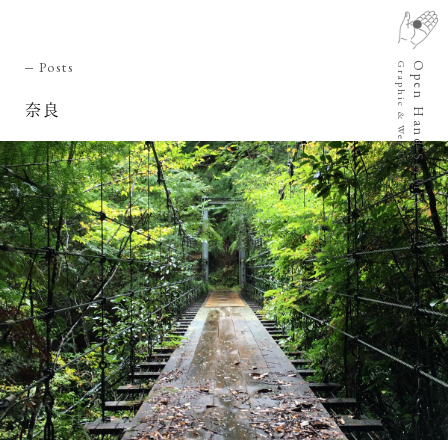
Posts
Open Hand Service
Graphic & Web Design
奈良