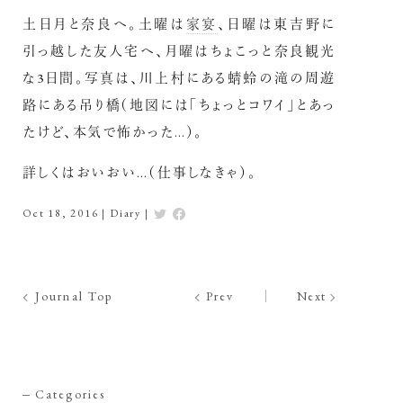
土日月と奈良へ。土曜は
家宴
、日曜は東吉野に
引っ越した友人宅へ、月曜はちょこっと奈良観光
な3日間。写真は、川上村にある蜻蛉の滝の周遊
路にある吊り橋（地図には「ちょっとコワイ」とあっ
たけど、本気で怖かった…）。
詳しくはおいおい…（仕事しなきゃ）。
Oct 18, 2016
|
Diary
|
Journal Top
Prev
Next
Categories