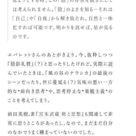
見ようとする時、この「陰」の存在を抜きにして
は考えられません。「陰」のよさを知る－それは
「自己」や「自我」から解き放たれ、自然と一体
化すれば可能です。明かりを消せば、星が見る
のです。
エバレットさんのあとがきより。今、抜粋しつつ
『陰影礼賛』（？）と思ったりしたけれど、実際に読
んでいたときは、『風の谷のナウシカ』の最後の
シーンだったり、世に蔓延る（？）気味の悪い一方
的な“前向き思考”や、思考停止な“楽観主義”の
ことを考えてしまう。
前田英樹,著『
宮本武蔵 剣と思想
』も関連して非
常に思うところがあったし。なので、まだまだ自分
のなかでうまく纏まっていないのでした。