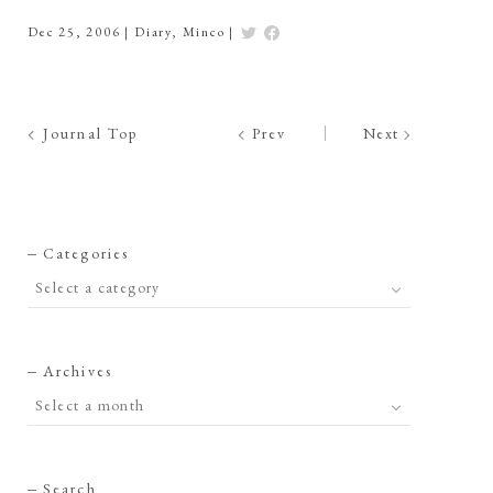
Dec 25, 2006
|
Diary
,
Minco
|
Journal Top
Prev
Next
Categories
Archives
Search