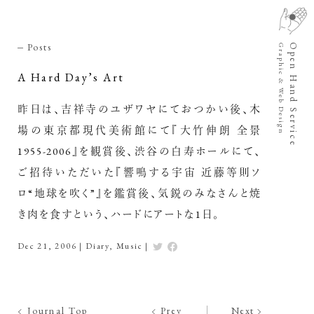
Posts
Open Hand Service
Graphic & Web Design
A Hard Day’s Art
昨日は、吉祥寺のユザワヤにておつかい後、木
場の東京都現代美術館にて『大竹伸朗 全景
1955-2006』を観賞後、渋谷の白寿ホールにて、
ご招待いただいた『響鳴する宇宙 近藤等則ソ
ロ“地球を吹く”』を鑑賞後、気鋭のみなさんと焼
き肉を食すという、ハードにアートな1日。
Dec 21, 2006
|
Diary
,
Music
|
Journal Top
Prev
Next