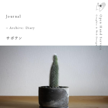
Journal
Open Hand Service
Graphic & Web Design
Archive: Diary
サボテン