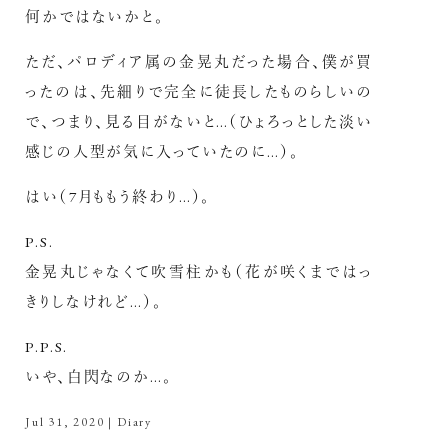
何かではないかと。
ただ、パロディア属の金晃丸だった場合、僕が買
ったのは、先細りで完全に徒長したものらしいの
で、つまり、見る目がないと…（ひょろっとした淡い
感じの人型が気に入っていたのに…）。
はい（7月ももう終わり…）。
P.S.
金晃丸じゃなくて吹雪柱かも（花が咲くまではっ
きりしなけれど…）。
P.P.S.
いや、白閃なのか…。
Jul 31, 2020
|
Diary