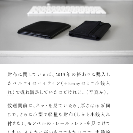
財布に関していえば、2015年の終わりに購入し
た
ベルロイのハイライン
（＋
hmnyのミニ小銭入
れ
）で概ね満足していたのだけれど…（写真左）。
数週間前に、ネットを見ていたら、厚さはほぼ同
じで、さらに小型で軽量な財布（しかも小銭入れ
付きな）、モンベルの
トレールワレット
を見つけて
しまい、そんなに高いものでもないので、実験的