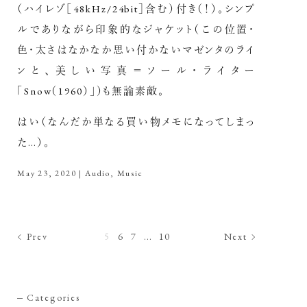
（ハイレゾ［48kHz/24bit］含む）付き（！）。シンプ
ルでありながら印象的なジャケット（この位置・
色・太さはなかなか思い付かないマゼンタのライ
ンと、美しい写真＝ソール・ライター
「Snow（1960）」）も無論素敵。
はい（なんだか単なる買い物メモになってしまっ
た…）。
May 23, 2020
|
Audio
,
Music
Prev
5
6
7
10
Next
Categories