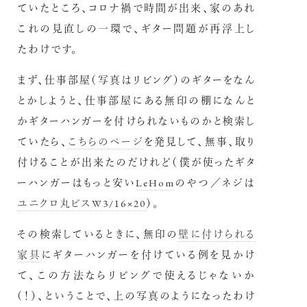
ていたところ、コロナ禍で時間が出来、家のあれ
これの見直しの一環で、ギター問題が再浮上し
たわけです。
まず、仕事部屋（写真はリビング）のギターをなん
とかしようと、仕事部屋にある無印の棚になんと
かギターハンガーを付けられないものかと検索し
ていたら、
こちらのページ
を発見して、無事、取り
付けることが出来たのだけれど（僕が使ったギタ
ーハンガーはもっと安い
LeHom
のやつ／ネジは
ユニクロ丸ビスW3/16×20
）。
その検索しているときに、無印の
壁に付けられる
家具
にギターハンガーを付けている例を見かけ
て、この方法ならリビングで使えるじゃないか
（！）、ということで、上の写真のようになったわけ